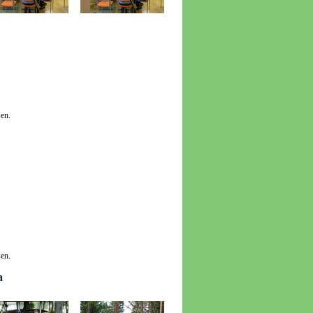
en.
en.
a