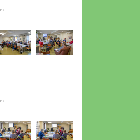
en.
en.