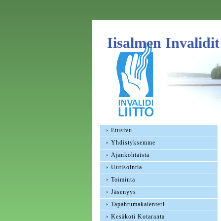
Iisalmen Invalidit
Etusivu
Yhdistyksemme
Ajankohtaista
Uutisointia
Toiminta
Jäsenyys
Tapahtumakalenteri
Kesäkoti Kotaranta