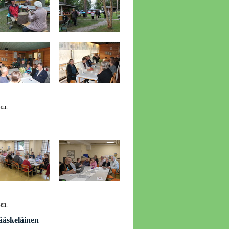
en.
en.
ääskeläinen