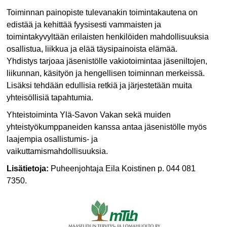
Toiminnan painopiste tulevanakin toimintakautena on
edistää ja kehittää fyysisesti vammaisten ja
toimintakyvyltään erilaisten henkilöiden mahdollisuuksia
osallistua, liikkua ja elää täysipainoista elämää.
Yhdistys tarjoaa jäsenistölle vakiotoimintaa jäseniltojen,
liikunnan, käsityön ja hengellisen toiminnan merkeissä.
Lisäksi tehdään edullisia retkiä ja järjestetään muita
yhteisöllisiä tapahtumia.
Yhteistoiminta Ylä-Savon Vakan sekä muiden
yhteistyökumppaneiden kanssa antaa jäsenistölle myös
laajempia osallistumis- ja
vaikuttamismahdollisuuksia.
Lisätietoja:
Puheenjohtaja Eila Koistinen p. 044 081
7350.