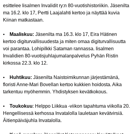
esittelee Iisalmen Invalidit ry:n 80-vuotishistoriikin. Jäsenilta
ma 16.2. klo 17, Pertti Laajalahti kertoo ja näyttää kuvia
Kiinan matkastaan.
•
Maaliskuu:
Jäsenilta ma 16.3. klo 17, Eira Hätinen
kertoo digiturvallisuudesta ja miten omaa digiturvallisuutta
voi parantaa. Lohipilkki Sataman rannassa. Iisalmen
Invalidien 80-vuotisjuhlajumalanpalvelus Pyhän Ristin
kirkossa 22.3. klo 12.
•
Huhtikuu:
Jäsenilta Naistoimikunnan järjestämänä,
floristi Anne-Mari Bovellan kertoo kukkien hoidosta. Aika
tarkentuu myöhemmin. Yhdistyksen kevätkokous.
•
Toukokuu
: Helppo Liikkua -viikon tapahtuma viikolla 20.
Hengellisessä kerhossa Invatalolla lauletaan kevätvirsiä.
Äitienpäiväjuhla Invatalolla.