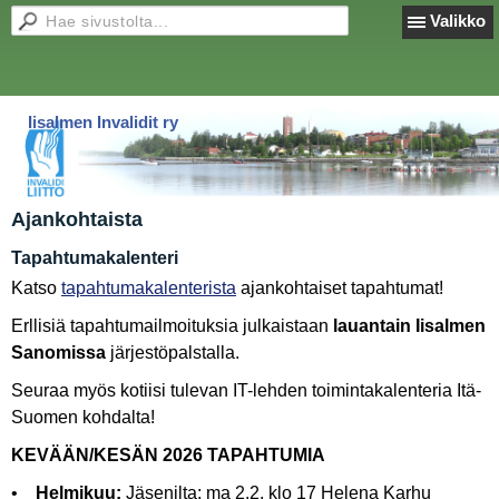
Valikko
Iisalmen Invalidit ry
Ajankohtaista
Tapahtumakalenteri
Katso
tapahtumakalenterista
ajankohtaiset tapahtumat!
Erllisiä tapahtumailmoituksia julkaistaan
lauantain Iisalmen
Sanomissa
järjestöpalstalla.
Seuraa myös kotiisi tulevan IT-lehden toimintakalenteria Itä-
Suomen kohdalta!
KEVÄÄN/KESÄN 2026 TAPAHTUMIA
•
Helmikuu:
Jäsenilta: ma 2.2. klo 17 Helena Karhu