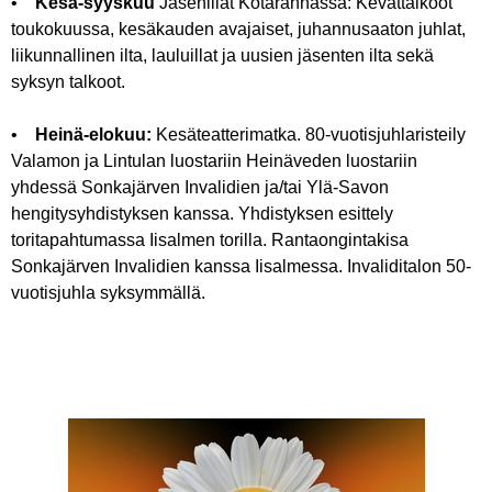
•
Kesä-syyskuu
Jäsenillat Kotarannassa: Kevättalkoot
toukokuussa, kesäkauden avajaiset, juhannusaaton juhlat,
liikunnallinen ilta, lauluillat ja uusien jäsenten ilta sekä
syksyn talkoot.
•
Heinä-elokuu:
Kesäteatterimatka. 80-vuotisjuhlaristeily
Valamon ja Lintulan luostariin Heinäveden luostariin
yhdessä Sonkajärven Invalidien ja/tai Ylä-Savon
hengitysyhdistyksen kanssa. Yhdistyksen esittely
toritapahtumassa Iisalmen torilla. Rantaongintakisa
Sonkajärven Invalidien kanssa Iisalmessa. Invaliditalon 50-
vuotisjuhla syksymmällä.