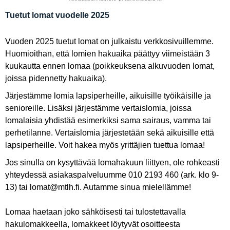
Tuetut lomat vuodelle 2025
Vuoden 2025 tuetut lomat on julkaistu verkkosivuillemme.
Huomioithan, että lomien hakuaika päättyy viimeistään 3
kuukautta ennen lomaa (poikkeuksena alkuvuoden lomat,
joissa pidennetty hakuaika).
Järjestämme lomia lapsiperheille, aikuisille työikäisille ja
senioreille. Lisäksi järjestämme vertaislomia, joissa
lomalaisia yhdistää esimerkiksi sama sairaus, vamma tai
perhetilanne. Vertaislomia järjestetään sekä aikuisille että
lapsiperheille. Voit hakea myös yrittäjien tuettua lomaa!
Jos sinulla on kysyttävää lomahakuun liittyen, ole rohkeasti
yhteydessä asiakaspalveluumme 010 2193 460 (ark. klo 9-
13) tai lomat@mtlh.fi. Autamme sinua mielellämme!
Lomaa haetaan joko sähköisesti tai tulostettavalla
hakulomakkeella, lomakkeet löytyvät osoitteesta