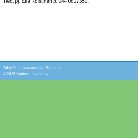
Tied. pj. Eila Koistinen p. 044 0817350.
Tehty Yhdistysavaimella
|
Evästeet
©
2026 Iisalmen Invalidit ry