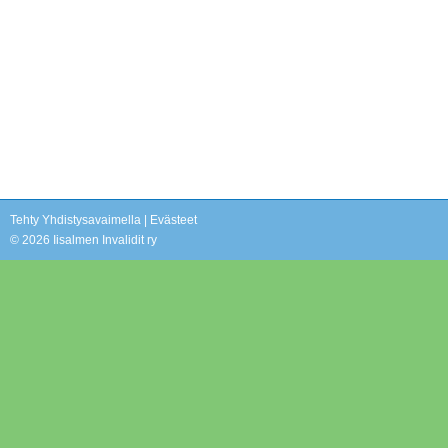
Tehty Yhdistysavaimella
|
Evästeet
©
2026 Iisalmen Invalidit ry