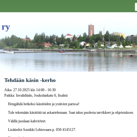
 ry
Tehdään käsin -kerho
Aika:
27.10.2025 klo 14:00 - 16:30
Paikka:
Invaliditalo, Joukolankatu 6, Iisalmi
Hengähdä hetkeksi käsitöiden ja ystävien parissa!
Tule tekemään käsitöitä tai askartelemaan. Saat talon puolesta tarvikkeet ja ohjeistuksen.
Välillä juodaan kahvit/teet.
Lisätiedot Annikki Lehtovaara p. 050 4145127.