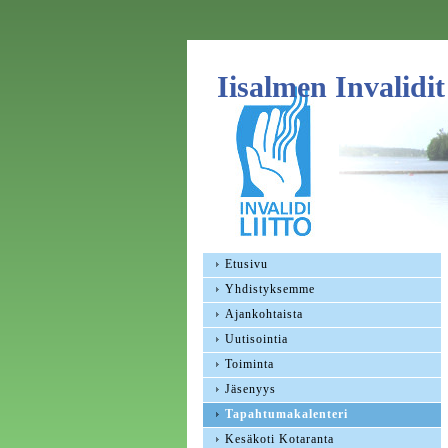
Iisalmen Invalidit
Etusivu
Yhdistyksemme
Ajankohtaista
Uutisointia
Toiminta
Jäsenyys
Tapahtumakalenteri
Kesäkoti Kotaranta