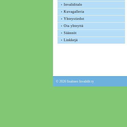
Invaliditalo
Kuvagalleria
Yhteystiedot
Ota yhteyttä
Säännöt
Linkkejä
©
2026 Iisalmen Invalidit ry