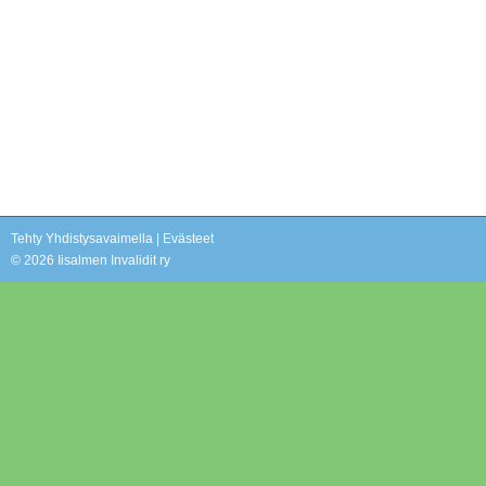
Tehty Yhdistysavaimella
|
Evästeet
©
2026 Iisalmen Invalidit ry