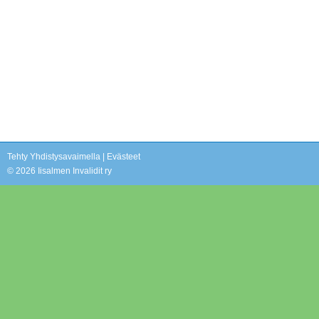
Tehty Yhdistysavaimella
|
Evästeet
©
2026 Iisalmen Invalidit ry