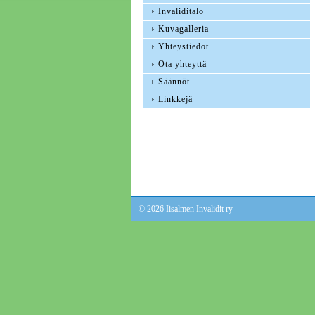
Invaliditalo
Kuvagalleria
Yhteystiedot
Ota yhteyttä
Säännöt
Linkkejä
©
2026 Iisalmen Invalidit ry