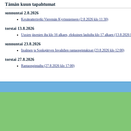
Tämän kuun tapahtumat
sunnuntai 2.8.2026
Kesäteatteriretki Vieremän Kyrönniemeen (2.8.2026 klo 11:30)
torstai 13.8.2026
Uusien jäsenien ilta klo 16 alkaen, elokuinen lauluilta klo 17 alkaen (13.8.2026
sunnuntai 23.8.2026
Iisalmen ja Sonkajärven Invalidien rantaongintakisat (23.8.2026 klo 12:00)
torstai 27.8.2026
Rantaongintailta (27.8.2026 klo 17:00)