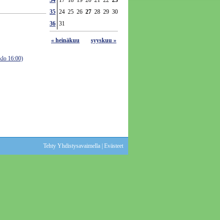
34
17
18
19
20
21
22
23
35
24
25
26
27
28
29
30
36
31
« heinäkuu
syyskuu »
 klo 16:00)
Tehty Yhdistysavaimella
|
Evästeet