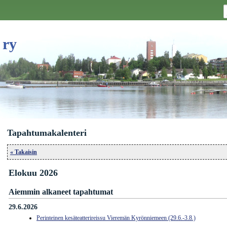
 ry
Tapahtumakalenteri
« Takaisin
Elokuu 2026
Aiemmin alkaneet tapahtumat
29.6.2026
Perinteinen kesäteatterireissu Vieremän Kyrönniemeen (29.6.-3.8.)