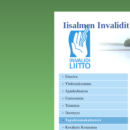
Iisalmen Invalidit
Etusivu
Yhdistyksemme
Ajankohtaista
Uutisointia
Toiminta
Jäsenyys
Tapahtumakalenteri
Kesäkoti Kotaranta